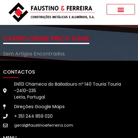
Portfolio de Obras
CASINO ONLINE PINCO GAME
Sem Artigos Encontrados.
CONTACTOS
EN113 Charneca do Bailadouro nº 140 Touria Touria
-2410-235
Leiria, Portugal
Direções Google Maps
+ 351 244 859 020
geral@faustinoeferreira.com
MENU