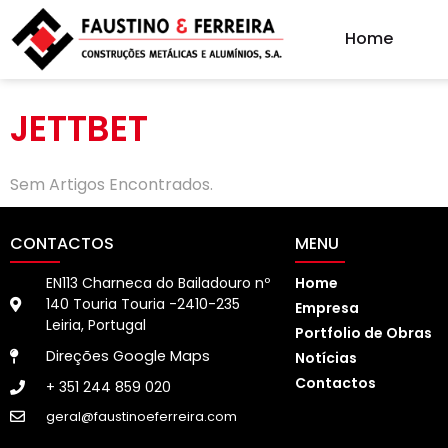
Home
JETTBET
Sem Artigos Encontrados.
CONTACTOS
MENU
EN113 Charneca do Bailadouro nº
Home
140 Touria Touria -2410-235
Empresa
Leiria, Portugal
Portfolio de Obras
Direções Google Maps
Notícias
Contactos
+ 351 244 859 020
geral@faustinoeferreira.com